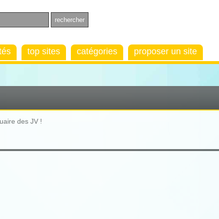
tés
top sites
catégories
proposer un site
uaire des JV !